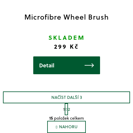
Microfibre Wheel Brush
SKLADEM
299 Kč
Detail
NAČÍST DALŠÍ 3
S
1
2
t
O
r
15
položek celkem
v
á
NAHORU
l
n