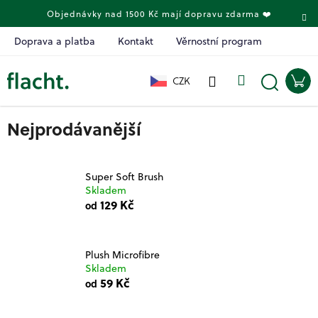
K
Přejít
Objednávky nad 1500 Kč mají dopravu zdarma ❤️
na
o
obsah
Zpět
Zpět
š
Doprava a platba
Kontakt
Věrnostní program
í
C
k
Přihlášení
Menu
Ná
CZK
o
koš
Hledat
p
Nejprodávanější
o
t
ř
Super Soft Brush
e
Skladem
b
129 Kč
od
u
j
Plush Microfibre
e
Skladem
t
59 Kč
od
e
n