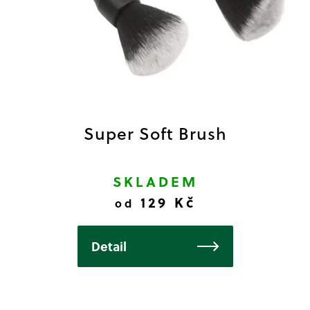
č
k
u
t
j
ů
e
m
e
Super Soft Brush
SKLADEM
129 Kč
od
Detail