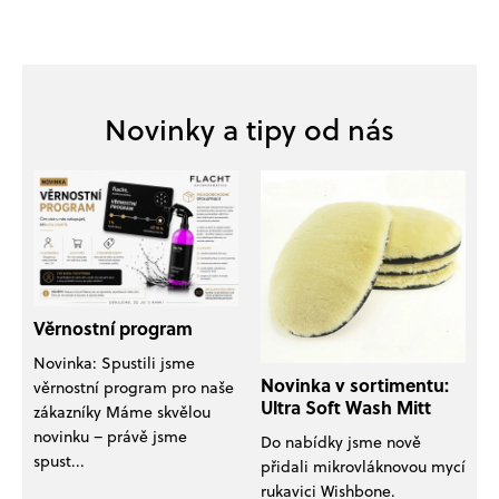
k
á
o
d
Z
v
a
á
á
c
n
p
í
í
p
a
r
t
v
í
k
y
v
ý
p
i
Věrnostní program
s
Novinka: Spustili jsme
u
Novinka v sortimentu:
věrnostní program pro naše
Ultra Soft Wash Mitt
zákazníky Máme skvělou
novinku – právě jsme
Do nabídky jsme nově
spust...
přidali mikrovláknovou mycí
rukavici Wishbone.