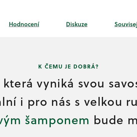
Hodnocení
Diskuze
Souvisej
 která vyniká svou savo
ní i pro nás s velkou 
vým šamponem
bude my