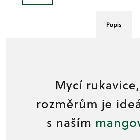
č
u
j
e
Popis
m
e
Mycí rukavice,
rozměrům je ideál
s naším
mango