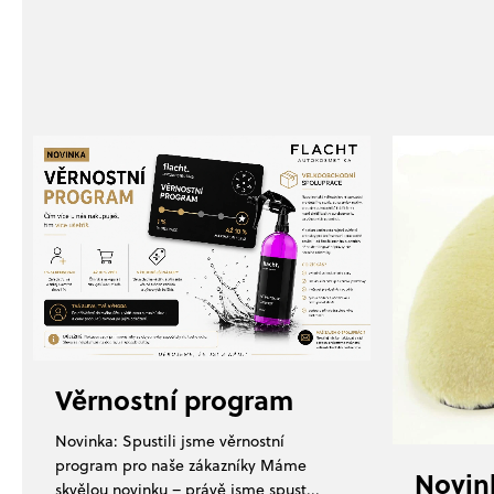
a
t
í
Věrnostní program
Novinka: Spustili jsme věrnostní
program pro naše zákazníky Máme
Novin
skvělou novinku – právě jsme spust...