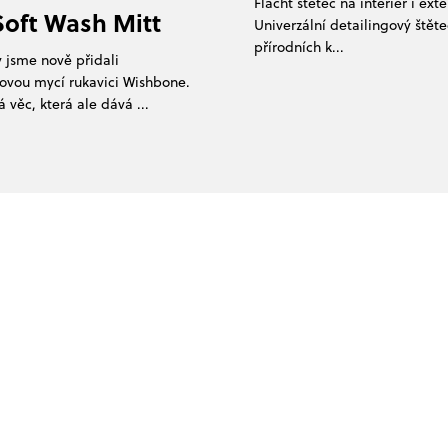
Flacht štětec na interiér i ex
Soft Wash Mitt
Univerzální detailingový štěte
přírodních k...
 jsme nově přidali
ovou mycí rukavici Wishbone.
věc, která ale dává ...