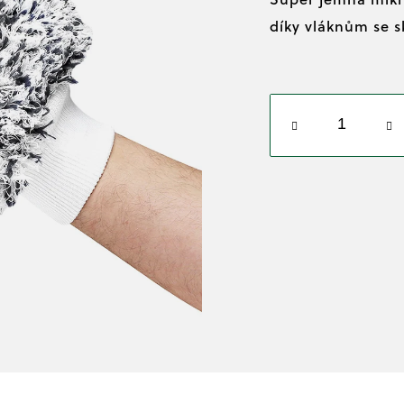
z
cena:
díky vláknům se s
5
hvězdiček.