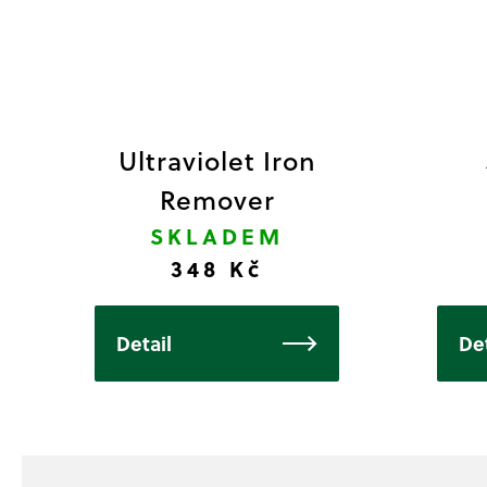
Ultraviolet Iron
Remover
SKLADEM
348 Kč
Detail
Det
Z
á
p