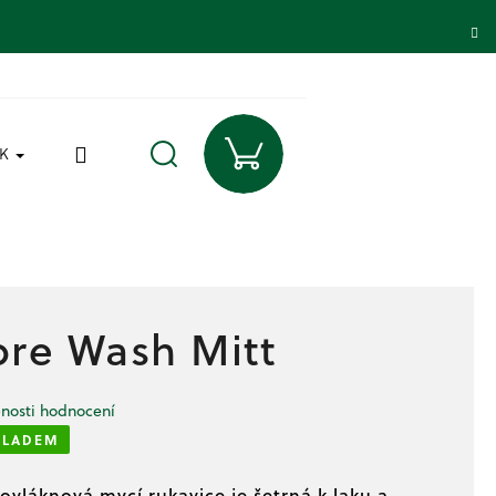
Přihlášení
Nákupní
ZK
Hledat
košík
bre Wash Mitt
nosti hodnocení
KLADEM
vláknová mycí rukavice je šetrná k laku a