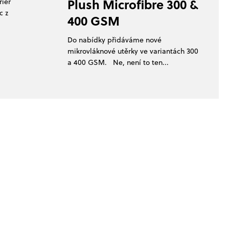
Plush Microfibre 300 &
teriér
c z
400 GSM
Do nabídky přidáváme nové
mikrovláknové utěrky ve variantách 300
a 400 GSM. Ne, není to ten...