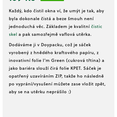
č
Měrná
u
Každý, kdo čistil okna ví, že umýt je tak, aby
j
cena:
e
byla dokonale čistá a beze šmouh není
m
jednoduchá věc. Základem je kvalitní
čistic
e
skel
a pak samozřejmě vaflová utěrka.
Dodáváme ji v
Doypacku, což je sáček
vyrobený z hnědého kraftového papíru, z
inovativní folie I'm Green (cukrová třtina) a
jako bariéra slouží čirá folie KPET. Sáček je
opatřený uzavíráním ZIP, takže ho následně
po vyprání/vysušení můžete zase vložit zpět,
aby se na utěrku neprášilo :)