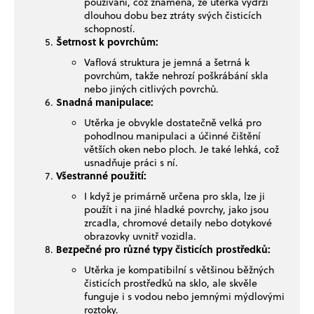
používání, což znamená, že utěrka vydrží
dlouhou dobu bez ztráty svých čisticích
schopností.
Šetrnost k povrchům:
Vaflová struktura je jemná a šetrná k
povrchům, takže nehrozí poškrábání skla
nebo jiných citlivých povrchů.
Snadná manipulace:
Utěrka je obvykle dostatečně velká pro
pohodlnou manipulaci a účinné čištění
větších oken nebo ploch. Je také lehká, což
usnadňuje práci s ní.
Všestranné použití:
I když je primárně určena pro skla, lze ji
použít i na jiné hladké povrchy, jako jsou
zrcadla, chromové detaily nebo dotykové
obrazovky uvnitř vozidla.
Bezpečné pro různé typy čisticích prostředků:
Utěrka je kompatibilní s většinou běžných
čisticích prostředků na sklo, ale skvěle
funguje i s vodou nebo jemnými mýdlovými
roztoky.