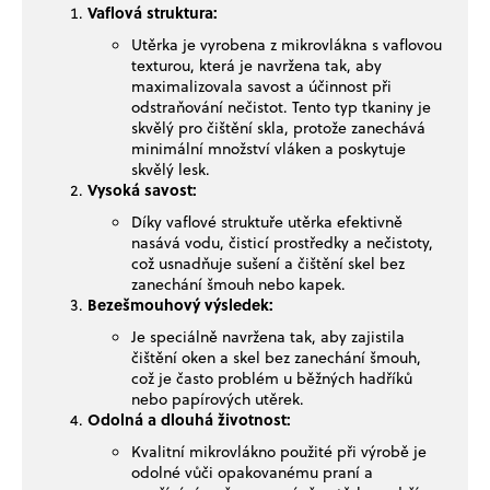
Vaflová struktura:
Utěrka je vyrobena z mikrovlákna s vaflovou
texturou, která je navržena tak, aby
maximalizovala savost a účinnost při
odstraňování nečistot. Tento typ tkaniny je
skvělý pro čištění skla, protože zanechává
minimální množství vláken a poskytuje
skvělý lesk.
Vysoká savost:
Díky vaflové struktuře utěrka efektivně
nasává vodu, čisticí prostředky a nečistoty,
což usnadňuje sušení a čištění skel bez
zanechání šmouh nebo kapek.
Bezešmouhový výsledek:
Je speciálně navržena tak, aby zajistila
čištění oken a skel bez zanechání šmouh,
což je často problém u běžných hadříků
nebo papírových utěrek.
Odolná a dlouhá životnost:
Kvalitní mikrovlákno použité při výrobě je
odolné vůči opakovanému praní a