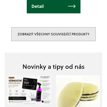
Detail
ZOBRAZIT VŠECHNY SOUVISEJÍCÍ PRODUKTY
Z
á
p
a
t
í