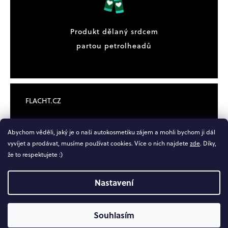
Produkt dělaný srdcem
partou petrolheadů
FLACHT.CZ
OBCHODNÍ PODMÍNKY
Abychom věděli, jaký je o naši autokosmetiku zájem a mohli bychom ji dál
vyvíjet a prodávat, musíme používat cookies. Více o nich najdete
zde
. Díky,
DOPRAVA A PLATBA
že to respektujete :)
NOVINKY
Nastavení
KONTAKT
Souhlasím
JSME NA INSTAGRAMU