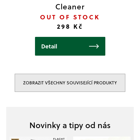
Cleaner
OUT OF STOCK
298 Kč
Detail
ZOBRAZIT VŠECHNY SOUVISEJÍCÍ PRODUKTY
Z
á
p
a
t