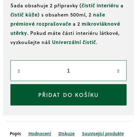
Měrná
č
Sada obsahuje 2 přípravky (
čistič interiéru
a
u
cena:
j
čistič kůže
) s obsahem 500ml, 2
naše
e
prémiové rozprašovače
a 2
mikrovláknové
m
utěrky
. Pokud máte části interiéru látkové,
e
vyzkoušejte náš
Univerzální čistič
.
DO KOŠÍKU
Popis
Hodnocení
Diskuze
Související produkty