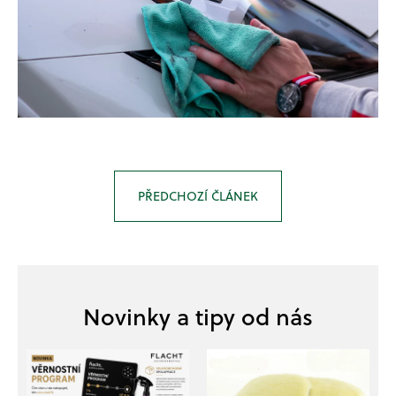
PŘEDCHOZÍ ČLÁNEK
Z
á
p
a
t
í