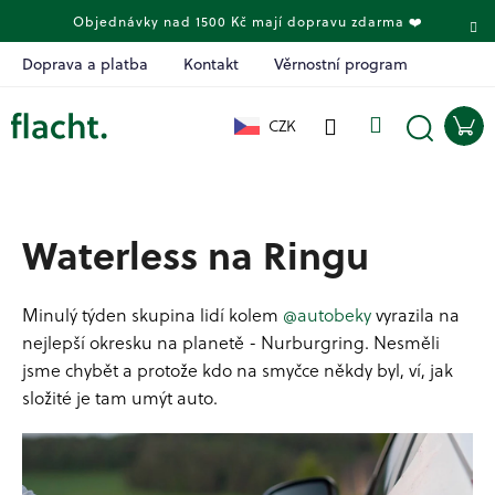
K
Přejít
Objednávky nad 1500 Kč mají dopravu zdarma ❤️
na
o
obsah
Zpět
Zpět
š
Doprava a platba
Kontakt
Věrnostní program
í
C
k
Přihlášení
Menu
Ná
CZK
o
koš
Hledat
p
o
t
Waterless na Ringu
ř
e
Minulý týden skupina lidí kolem
@autobeky
vyrazila na
b
nejlepší okresku na planetě - Nurburgring. Nesměli
u
jsme chybět a protože kdo na smyčce někdy byl, ví, jak
j
složité je tam umýt auto.
e
t
e
n