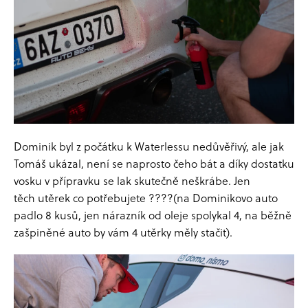
č
u
j
e
m
e
Dominik byl z počátku k Waterlessu nedůvěřivý, ale jak
Tomáš ukázal, není se naprosto čeho bát a díky dostatku
vosku v přípravku se lak skutečně neškrábe. Jen
těch utěrek co potřebujete ????(na Dominikovo auto
padlo 8 kusů, jen nárazník od oleje spolykal 4, na běžně
zašpiněné auto by vám 4 utěrky měly stačit).