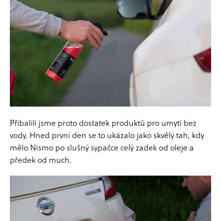
a
j
í
t
?
HLEDAT
Přibalili jsme proto dostatek produktů pro umytí bez
vody. Hned první den se to ukázalo jako skvělý tah, kdy
mělo Nismo po slušný sypačce celý zadek od oleje a
D
předek od much.
o
p
o
r
u